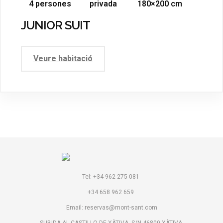
4 persones
privada
180×200 cm
JUNIOR SUIT
Veure habitació
Tel: +34 962 275 081
+34 658 962 659
Email: reservas@mont-sant.com