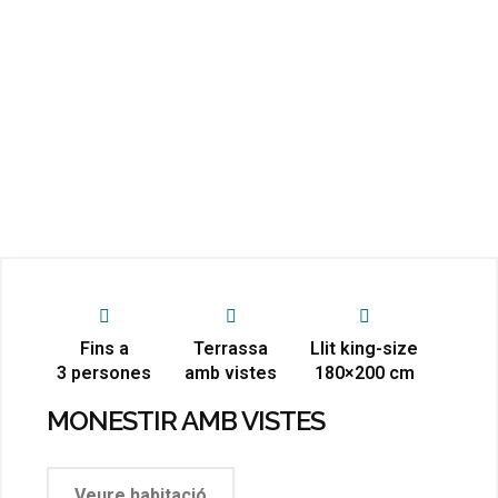
Fins a
Terrassa
Llit king-size
3 persones
amb vistes
180×200 cm
MONESTIR AMB VISTES
Veure habitació