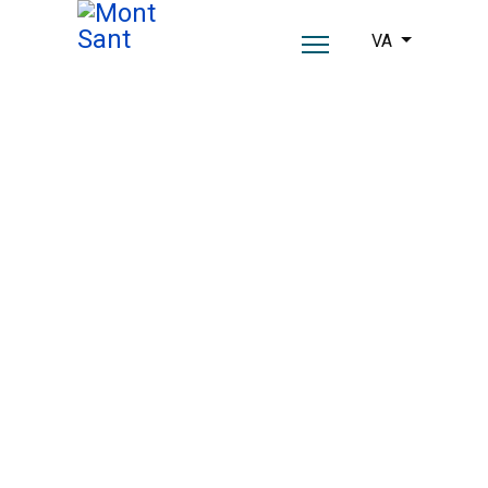
Seleccioni el se
VA
El nostre hotel