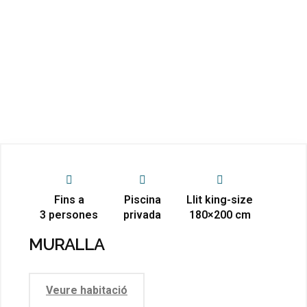
Fins a
Piscina
Llit king-size
3 persones
privada
180×200 cm
MURALLA
Veure habitació