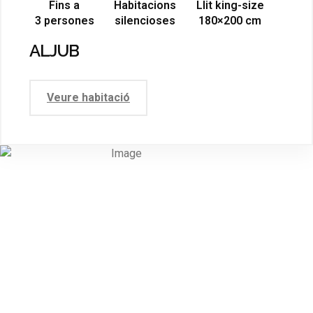
Fins a
Habitacions
Llit king-size
3 persones
silencioses
180×200 cm
ALJUB
Veure habitació